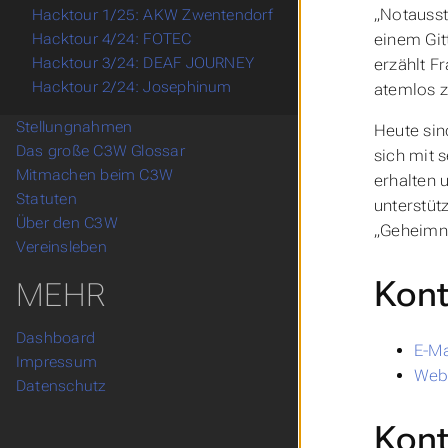
„Notausst
Hacktour 1/25: AKW Zwentendorf
einem Git
Hacktour 4/24: FOTEC
Hacktour 3/24: DEAF JOURNEY
erzählt F
Hacktour 2/24: Josephinum
atemlos z
Stellungnahmen
Heute sin
Das große C3W Glossar
sich mit 
Mitmachen beim C3W
erhalten 
Statuten
unterstüt
Über den C3W
„Geheimni
Vereinsleben
Kont
MEHR
Dashboard
E-Ma
Impressum
We
Datenschutz
Kont