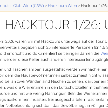
puter Club Wien (C3W)
>
Hacktours Wien
>
Hacktour 1/26:
HACKTOUR 1/26: 
ril 2026 waren wir mit Hacktours unterwegs auf der Tour 
rwetters begaben sich 25 interessierte Personen für 1,5 S
old erforscht und dokumentiert seit einigen Jahren die
Wie
n werden diese Keller auch anderen Interessierten zugängl
n und Taschenlampen ausgestattet werden wir nach einer E
von dem die Hausbewohner:innen selbst zumeist nicht wiss
ölbe, an zwei Wänden sind Nischen zu sehen, darüber ein Sc
ren, was die Wiener:innen in den Luftschutzkeller mitneh
urde und mit wie wenig Nahrungsmitteln die Wiener:innen 
riegs auskommen mussten. Bei ausgeschalteten Taschenlam
der Notbeleuchtung sichtbar, das Gewölbe liegt in völliger D