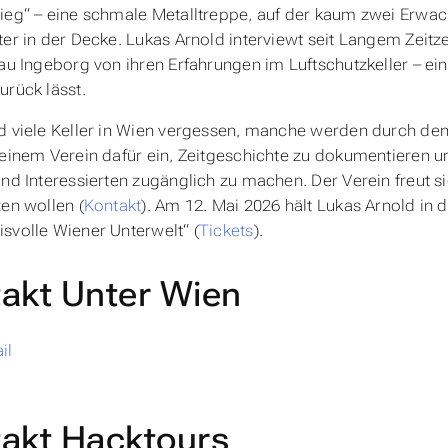
ieg“ – eine schmale Metalltreppe, auf der kaum zwei Erwac
ter in der Decke. Lukas Arnold interviewt seit Langem Zeitz
rau Ingeborg von ihren Erfahrungen im Luftschutzkeller – ei
urück lässt.
d viele Keller in Wien vergessen, manche werden durch den
seinem Verein dafür ein, Zeitgeschichte zu dokumentieren u
und Interessierten zugänglich zu machen. Der Verein freut si
zen wollen (
Kontakt
). Am 12. Mai 2026 hält Lukas Arnold in 
svolle Wiener Unterwelt“ (
Tickets
).
akt Unter Wien
il
b
akt Hacktours