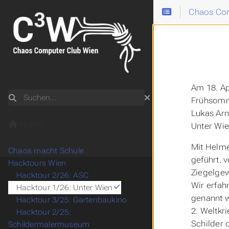
Chaos Com
Am 18. Ap
Suchen
Frühsomme
Lukas Arn
Home
Unter Wie
Mit Helme
Chaos macht Schule
geführt, 
Hacktours Wien
Ziegelgew
Hacktour 2/26: ASC
Wir erfah
Hacktour 1/26: Unter Wien
genannt w
Hacktour 3/25: Gartenbaukino
2. Weltk
Hacktour 2/25:
Schilder 
Schildermalermuseum